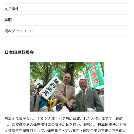
支援事件
声明
資料ダウンロード
日本国民救援会
日本国民救援会は、１９２８年４月７日に結成された人権団体です。戦前
は、治安維持法の弾圧犠牲者の救援活動を行い、戦後は、日本国憲法と世界
人権宣言を羅針盤として、弾圧事件・冤罪事件・国や企業の不正に立ち向か