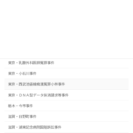
岡山・倉敷民商弾圧事件
岡山・山陽本線痴漢冤罪事件
愛知・白龍町マンション暴行でっち上げ事件国賠訴訟
愛知・豊川幼児殺人事件
東京・三鷹事件
東京・乳腺外科医師冤罪事件
東京・小石川事件
東京・西武池袋線痴漢冤罪小林事件
東京・ＤＮＡ型データ抹消請求等事件
栃木・今市事件
滋賀・日野町事件
滋賀・湖東記念病院国賠訴訟事件