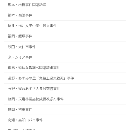
熊本・松橋事件国賠訴訟
熊本・菊池事件
福井・福井女子中学生殺人事件
福岡・飯塚事件
秋田・大仙市事件
米・ムミア事件
群馬・違法な取調べ国賠請求事件
長野・あずみの里「業務上過失致死」事件
長野・冤罪あずさ３５号窃盗事件
静岡・天竜林業高校成績改ざん事件
静岡・袴田事件
高知・高知白バイ事件