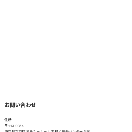
お問い合わせ
住所
〒113-0034
東京都文京区湯島２－４－４ 平和と労働センター５階