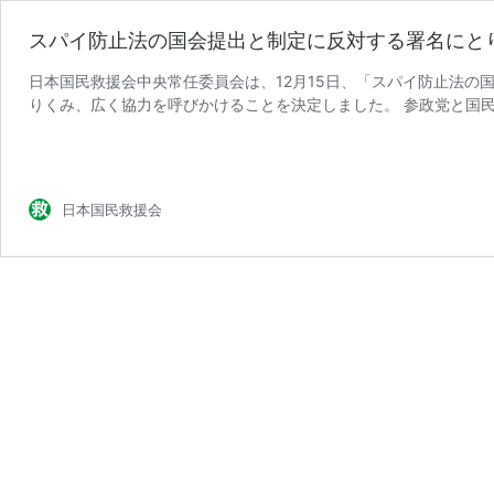
スパイ防止法の国会提出と制定に反対する署名にと
日本国民救援会中央常任委員会は、12月15日、「スパイ防止法の
りくみ、広く協力を呼びかけることを決定しました。 参政党と国
ス
り、自維政権でも年明け …
続きを読む
パ
イ
防
日本国民救援会
止
法
の
国
会
提
出
と
制
定
に
反